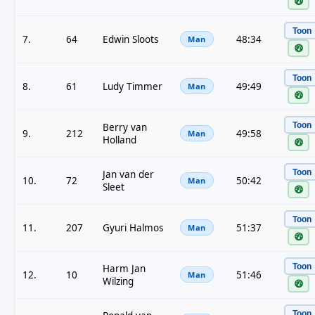
Toon
7.
64
Edwin Sloots
48:34
Man
Toon
8.
61
Ludy Timmer
49:49
Man
Toon
Berry van
9.
212
49:58
Man
Holland
Toon
Jan van der
10.
72
50:42
Man
Sleet
Toon
11.
207
Gyuri Halmos
51:37
Man
Toon
Harm Jan
12.
10
51:46
Man
Wilzing
Toon