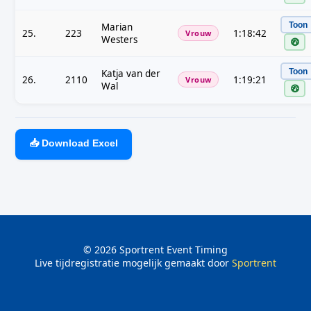
Toon
Marian
25.
223
1:18:42
Vrouw
Westers
Toon
Katja van der
26.
2110
1:19:21
Vrouw
Wal
📥 Download Excel
©
2026
Sportrent Event Timing
Live tijdregistratie mogelijk gemaakt door
Sportrent