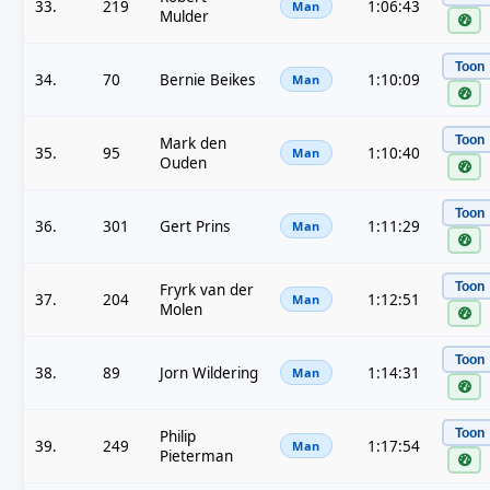
33.
219
1:06:43
Man
Mulder
Toon
34.
70
Bernie Beikes
1:10:09
Man
Toon
Mark den
35.
95
1:10:40
Man
Ouden
Toon
36.
301
Gert Prins
1:11:29
Man
Toon
Fryrk van der
37.
204
1:12:51
Man
Molen
Toon
38.
89
Jorn Wildering
1:14:31
Man
Toon
Philip
39.
249
1:17:54
Man
Pieterman