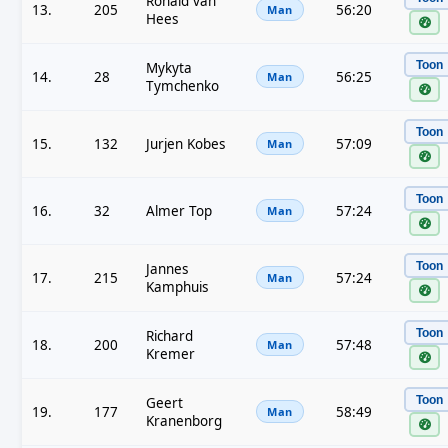
Ronald van
13.
205
56:20
Man
Hees
Toon
Mykyta
14.
28
56:25
Man
Tymchenko
Toon
15.
132
Jurjen Kobes
57:09
Man
Toon
16.
32
Almer Top
57:24
Man
Toon
Jannes
17.
215
57:24
Man
Kamphuis
Toon
Richard
18.
200
57:48
Man
Kremer
Toon
Geert
19.
177
58:49
Man
Kranenborg