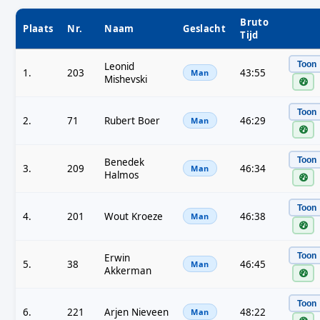
Bruto
Plaats
Nr.
Naam
Geslacht
Tijd
Toon
Leonid
1.
203
43:55
Man
Mishevski
Toon
2.
71
Rubert Boer
46:29
Man
Toon
Benedek
3.
209
46:34
Man
Halmos
Toon
4.
201
Wout Kroeze
46:38
Man
Toon
Erwin
5.
38
46:45
Man
Akkerman
Toon
6.
221
Arjen Nieveen
48:22
Man